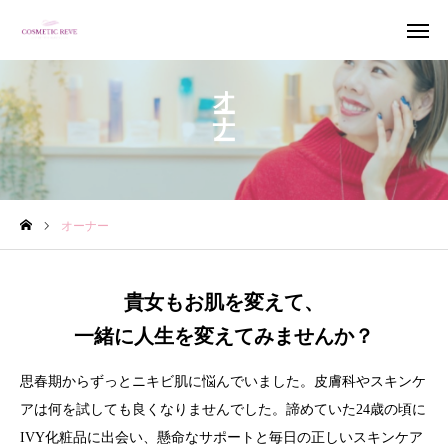
オーナー
予約
クーポン獲得
インスタ
オーナー
フェイスブック
アクセス
ご購入
貴女もお肌を変えて、
一緒に人生を変えてみませんか？
ホーム
思春期からずっとニキビ肌に悩んでいました。皮膚科やスキンケ
お店について
アは何を試しても良くなりませんでした。諦めていた24歳の頃に
メニュー
IVY化粧品に出会い、懸命なサポートと毎日の正しいスキンケア